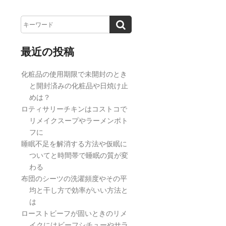
最近の投稿
化粧品の使用期限で未開封のとき
と開封済みの化粧品や日焼け止
めは？
ロティサリーチキンはコストコで
リメイクスープやラーメンポト
フに
睡眠不足を解消する方法や仮眠に
ついてと時間帯で睡眠の質が変
わる
布団のシーツの洗濯頻度やその平
均と干し方で効率がいい方法と
は
ローストビーフが固いときのリメ
イクにはビーフシチューやサラ