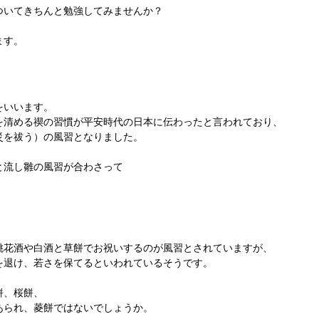
ついてきちんと勉強してみませんか？
ます。
をいいます。
を清める禊の習慣が平安時代の日本に伝わったと言われており、
災を祓う）の風習となりました。
と流し雛の風習が合わさって
桃花酒や白酒と草餅でお祝いするのが風習とされていますが、
を退け、若さを保てるといわれているそうです。
餅、桜餅、
あられ、菱餅ではないでしょうか。