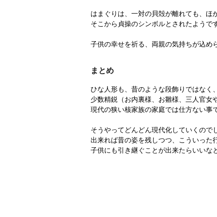
はまぐりは、一対の貝殻が離れても、ほ
そこから貞操のシンボルとされたようで
子供の幸せを祈る、両親の気持ちが込め
まとめ
ひな人形も、昔のような段飾りではなく
少数精鋭（お内裏様、お雛様、三人官女
現代の狭い核家族の家庭では仕方ない事
そうやってどんどん現代化していくので
出来れば昔の姿を残しつつ、こういった
子供にも引き継ぐことが出来たらいいな