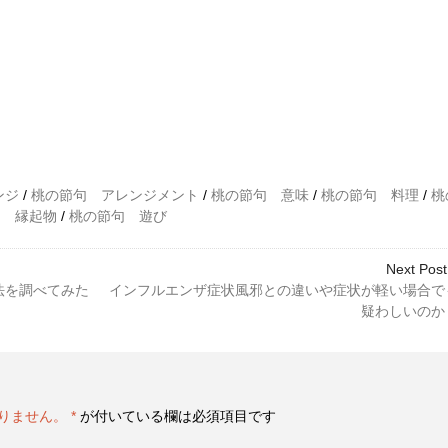
ンジ
/
桃の節句 アレンジメント
/
桃の節句 意味
/
桃の節句 料理
/
桃
句 縁起物
/
桃の節句 遊び
Next Post
法を調べてみた
インフルエンザ症状風邪との違いや症状が軽い場合で
疑わしいのか
りません。
*
が付いている欄は必須項目です