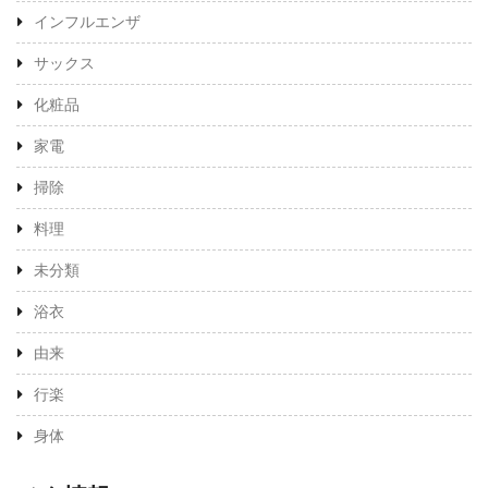
インフルエンザ
サックス
化粧品
家電
掃除
料理
未分類
浴衣
由来
行楽
身体