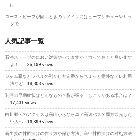
は
ローストビーフが固いときのリメイクにはビーフシチューやサラ
ダで
人気記事一覧
石油ストーブのにおい対策やってますか？放っておくと臭います
よ！！
- 25,199 views
ジャム瓶などラベルの剥がし方定番からちょっと意外なアレ利用
法など
- 18,803 views
乳癌の早期症状はどんなもの？胸が張る・しこりがある場合は？
-
17,431 views
白川郷へのアクセスは高山からなら車？高速バス？両方観光した
い人へ
- 16,399 views
新生姜の甘酢漬けの作り方や保存方法、辛い甘酢漬けの対処方法