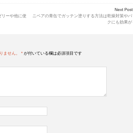
Next Post
ゼリーや他に使
ニベアの青缶でガッテン塗りする方法は乾燥対策やパ
クにも効果が
りません。
*
が付いている欄は必須項目です