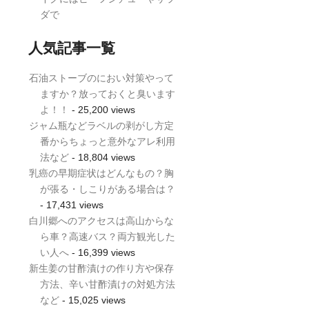
ダで
人気記事一覧
石油ストーブのにおい対策やって
ますか？放っておくと臭います
よ！！
- 25,200 views
ジャム瓶などラベルの剥がし方定
番からちょっと意外なアレ利用
法など
- 18,804 views
乳癌の早期症状はどんなもの？胸
が張る・しこりがある場合は？
- 17,431 views
白川郷へのアクセスは高山からな
ら車？高速バス？両方観光した
い人へ
- 16,399 views
新生姜の甘酢漬けの作り方や保存
方法、辛い甘酢漬けの対処方法
など
- 15,025 views