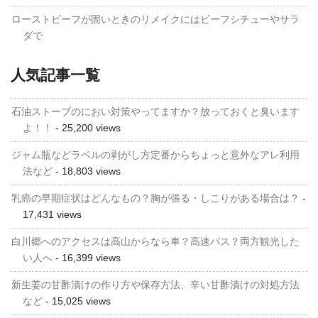
ローストビーフが固いときのリメイクにはビーフシチューやサラ
ダで
人気記事一覧
石油ストーブのにおい対策やってますか？放っておくと臭います
よ！！
- 25,200 views
ジャム瓶などラベルの剥がし方定番からちょっと意外なアレ利用
法など
- 18,803 views
乳癌の早期症状はどんなもの？胸が張る・しこりがある場合は？
-
17,431 views
白川郷へのアクセスは高山からなら車？高速バス？両方観光した
い人へ
- 16,399 views
新生姜の甘酢漬けの作り方や保存方法、辛い甘酢漬けの対処方法
など
- 15,025 views