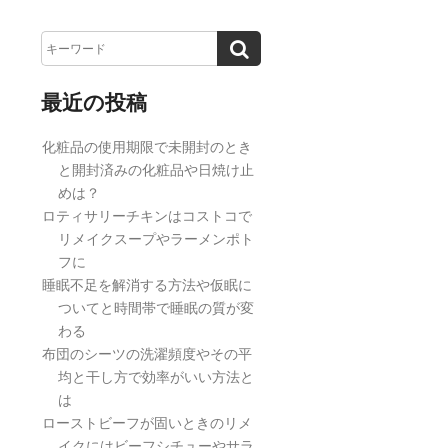
最近の投稿
化粧品の使用期限で未開封のとき
と開封済みの化粧品や日焼け止
めは？
ロティサリーチキンはコストコで
リメイクスープやラーメンポト
フに
睡眠不足を解消する方法や仮眠に
ついてと時間帯で睡眠の質が変
わる
布団のシーツの洗濯頻度やその平
均と干し方で効率がいい方法と
は
ローストビーフが固いときのリメ
イクにはビーフシチューやサラ