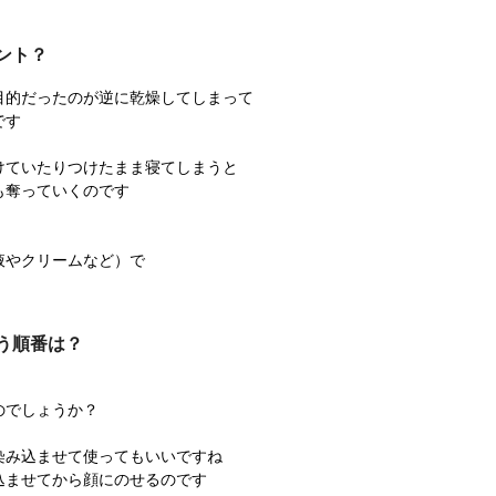
ント？
目的だったのが逆に乾燥してしまって
です
けていたりつけたまま寝てしまうと
も奪っていくのです
液やクリームなど）で
う順番は？
、
のでしょうか？
染み込ませて使ってもいいですね
込ませてから顔にのせるのです