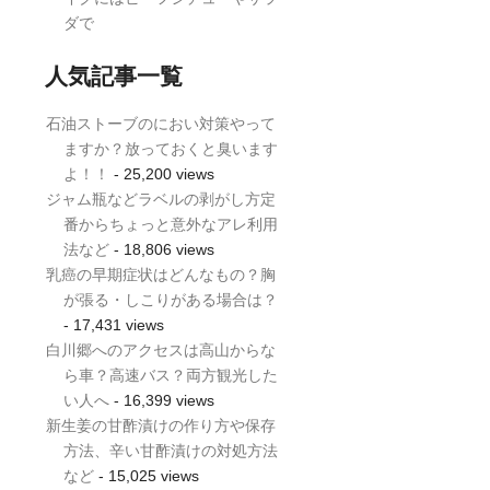
ダで
人気記事一覧
石油ストーブのにおい対策やって
ますか？放っておくと臭います
よ！！
- 25,200 views
ジャム瓶などラベルの剥がし方定
番からちょっと意外なアレ利用
法など
- 18,806 views
乳癌の早期症状はどんなもの？胸
が張る・しこりがある場合は？
- 17,431 views
白川郷へのアクセスは高山からな
ら車？高速バス？両方観光した
い人へ
- 16,399 views
新生姜の甘酢漬けの作り方や保存
方法、辛い甘酢漬けの対処方法
など
- 15,025 views