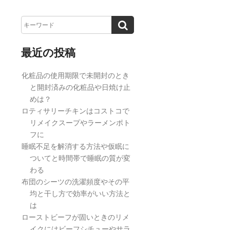
最近の投稿
化粧品の使用期限で未開封のとき
と開封済みの化粧品や日焼け止
めは？
ロティサリーチキンはコストコで
リメイクスープやラーメンポト
フに
睡眠不足を解消する方法や仮眠に
ついてと時間帯で睡眠の質が変
わる
布団のシーツの洗濯頻度やその平
均と干し方で効率がいい方法と
は
ローストビーフが固いときのリメ
イクにはビーフシチューやサラ