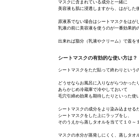
マスクに含まれている成分と一緒に
美容液も肌に浸透しますから、はがした
原液系でない場合はシートマスクをはが
乳液の前に美容液を使うのが一番効果的
出来れば脂分（乳液やクリーム）で蓋を
シートマスクの有効的な使い方は？
シートマスクをただ貼って終わりという
どうせならお風呂に入りながらつかった
あらかじめ冷蔵庫で冷やしておいて
毛穴引締め効果も期待したりといった使
シートマスクの成分をより染み込ませる
シートマスクをした上にラップをし、
そのうえから蒸しタオルを当てて１０～
マスクの水分が蒸発しにくく、蒸しタオ