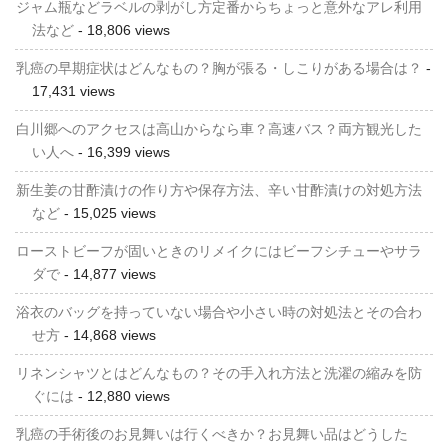
ジャム瓶などラベルの剥がし方定番からちょっと意外なアレ利用
法など
- 18,806 views
乳癌の早期症状はどんなもの？胸が張る・しこりがある場合は？
-
17,431 views
白川郷へのアクセスは高山からなら車？高速バス？両方観光した
い人へ
- 16,399 views
新生姜の甘酢漬けの作り方や保存方法、辛い甘酢漬けの対処方法
など
- 15,025 views
ローストビーフが固いときのリメイクにはビーフシチューやサラ
ダで
- 14,877 views
浴衣のバッグを持っていない場合や小さい時の対処法とその合わ
せ方
- 14,868 views
リネンシャツとはどんなもの？その手入れ方法と洗濯の縮みを防
ぐには
- 12,880 views
乳癌の手術後のお見舞いは行くべきか？お見舞い品はどうした