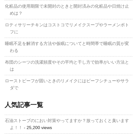
化粧品の使用期限で未開封のときと開封済みの化粧品や日焼け止
めは？
ロティサリーチキンはコストコでリメイクスープやラーメンポト
フに
睡眠不足を解消する方法や仮眠についてと時間帯で睡眠の質が変
わる
布団のシーツの洗濯頻度やその平均と干し方で効率がいい方法と
は
ローストビーフが固いときのリメイクにはビーフシチューやサラ
ダで
人気記事一覧
石油ストーブのにおい対策やってますか？放っておくと臭います
よ！！
- 25,200 views