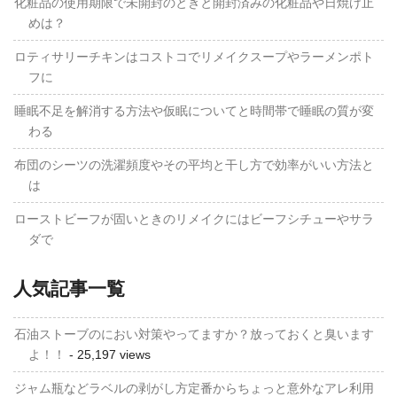
化粧品の使用期限で未開封のときと開封済みの化粧品や日焼け止
めは？
ロティサリーチキンはコストコでリメイクスープやラーメンポト
フに
睡眠不足を解消する方法や仮眠についてと時間帯で睡眠の質が変
わる
布団のシーツの洗濯頻度やその平均と干し方で効率がいい方法と
は
ローストビーフが固いときのリメイクにはビーフシチューやサラ
ダで
人気記事一覧
石油ストーブのにおい対策やってますか？放っておくと臭います
よ！！
- 25,197 views
ジャム瓶などラベルの剥がし方定番からちょっと意外なアレ利用